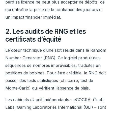
perd sa licence ne peut plus accepter de dépôts, ce
qui entraîne la perte de la confiance des joueurs et
un impact financier immédiat.
2. Les audits de RNG et les
certificats d’équité
Le cœur technique d’une slot réside dans le Random
Number Generator (RNG). Ce logiciel produit des
séquences de nombres imprévisibles, traduites en
positions de bobines. Pour être crédible, le RNG doit
passer des tests statistiques (chi‑carré, test de
Monte‑Carlo) qui vérifient l’absence de biais.
Les cabinets d’audit indépendants – eCOGRA, iTech
Labs, Gaming Laboratories International (GLI) – sont