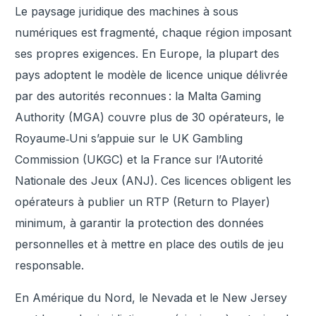
Le paysage juridique des machines à sous
numériques est fragmenté, chaque région imposant
ses propres exigences. En Europe, la plupart des
pays adoptent le modèle de licence unique délivrée
par des autorités reconnues : la Malta Gaming
Authority (MGA) couvre plus de 30 opérateurs, le
Royaume‑Uni s’appuie sur le UK Gambling
Commission (UKGC) et la France sur l’Autorité
Nationale des Jeux (ANJ). Ces licences obligent les
opérateurs à publier un RTP (Return to Player)
minimum, à garantir la protection des données
personnelles et à mettre en place des outils de jeu
responsable.
En Amérique du Nord, le Nevada et le New Jersey