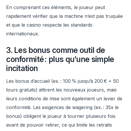
En comprenant ces éléments, le joueur peut
rapidement vérifier que la machine n’est pas truquée
et que le casino respecte les standards
internationaux.
3. Les bonus comme outil de
conformité : plus qu’une simple
incitation
Les bonus d’accueil (ex. : 100 % jusqu’à 200 € + 50
tours gratuits) attirent les nouveaux joueurs, mais
leurs conditions de mise sont également un levier de
conformité. Les exigences de wagering (ex. : 35x le
bonus) obligent le joueur à tourner plusieurs fois
avant de pouvoir retirer, ce qui limite les retraits