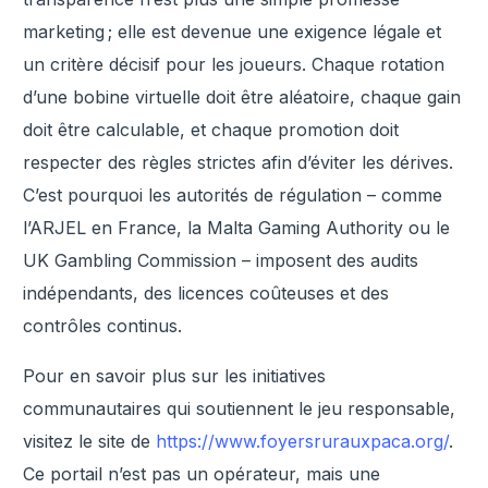
marketing ; elle est devenue une exigence légale et
un critère décisif pour les joueurs. Chaque rotation
d’une bobine virtuelle doit être aléatoire, chaque gain
doit être calculable, et chaque promotion doit
respecter des règles strictes afin d’éviter les dérives.
C’est pourquoi les autorités de régulation – comme
l’ARJEL en France, la Malta Gaming Authority ou le
UK Gambling Commission – imposent des audits
indépendants, des licences coûteuses et des
contrôles continus.
Pour en savoir plus sur les initiatives
communautaires qui soutiennent le jeu responsable,
visitez le site de
https://www.foyersrurauxpaca.org/
.
Ce portail n’est pas un opérateur, mais une