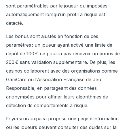
sont paramétrables par le joueur ou imposées
automatiquement lorsqu’un profil à risque est
détecté.
Les bonus sont ajustés en fonction de ces
paramètres : un joueur ayant activé une limite de
dépôt de 100 € ne pourra pas recevoir un bonus de
200 € sans validation supplémentaire. De plus, les
casinos collaborent avec des organisations comme
GamCare ou l’Association Française de Jeu
Responsable, en partageant des données
anonymisées pour affiner leurs algorithmes de
détection de comportements à risque.
Foyersrurauxpaca propose une page d’information
où les joueurs peuvent consulter des guides sur la