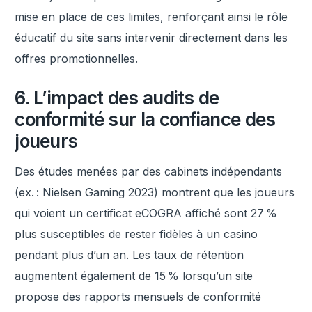
mise en place de ces limites, renforçant ainsi le rôle
éducatif du site sans intervenir directement dans les
offres promotionnelles.
6. L’impact des audits de
conformité sur la confiance des
joueurs
Des études menées par des cabinets indépendants
(ex. : Nielsen Gaming 2023) montrent que les joueurs
qui voient un certificat eCOGRA affiché sont 27 %
plus susceptibles de rester fidèles à un casino
pendant plus d’un an. Les taux de rétention
augmentent également de 15 % lorsqu’un site
propose des rapports mensuels de conformité