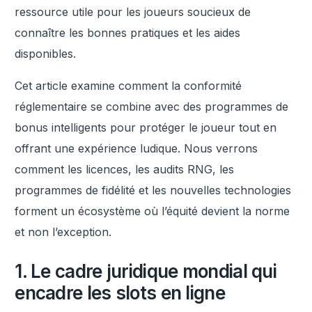
ressource utile pour les joueurs soucieux de
connaître les bonnes pratiques et les aides
disponibles.
Cet article examine comment la conformité
réglementaire se combine avec des programmes de
bonus intelligents pour protéger le joueur tout en
offrant une expérience ludique. Nous verrons
comment les licences, les audits RNG, les
programmes de fidélité et les nouvelles technologies
forment un écosystème où l’équité devient la norme
et non l’exception.
1. Le cadre juridique mondial qui
encadre les slots en ligne