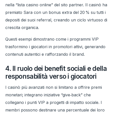
nella “lista casino online” del sito partner. Il casinò ha
premiato Sara con un bonus extra del 20 % su tutti i
depositi dei suoi referral, creando un ciclo virtuoso di
crescita organica.
Questi esempi dimostrano come i programmi VIP
trasformino i giocatori in promotori attivi, generando
contenuti autentici e rafforzando il brand.
4. Il ruolo dei benefit sociali e della
responsabilità verso i giocatori
I casinò più avanzati non si limitano a offrire premi
monetari; integrano iniziative “give‑back” che
collegano i punti VIP a progetti di impatto sociale. I
membri possono destinare una percentuale dei loro