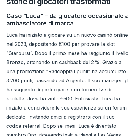
storie di giocatori trasformati
Caso “Luca” – da giocatore occasionale a
ambasciatore di marca
Luca ha iniziato a giocare su un nuovo casinò online
nel 2023, depositando €100 per provare la slot
“Starburst”. Dopo il primo mese ha raggiunto il livello
Bronzo, ottenendo un cashback del 2 %. Grazie a
una promozione “Raddoppia i punti” ha accumulato
3.200 punti, passando ad Argento. Il suo manager gli
ha suggerito di partecipare a un torneo live di
roulette, dove ha vinto €500. Entusiasta, Luca ha
iniziato a condividere le sue esperienze su un forum
dedicato, invitando amici a registrarsi con il suo
codice referral. Dopo sei mesi, Luca è diventato
membro Oro, ricevendo inviti a viaggi a Las Vegas