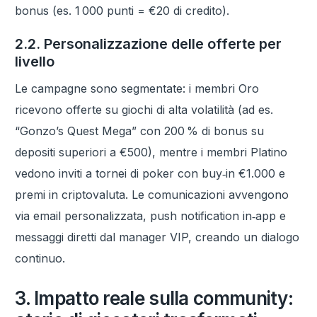
bonus (es. 1 000 punti = €20 di credito).
2.2. Personalizzazione delle offerte per
livello
Le campagne sono segmentate: i membri Oro
ricevono offerte su giochi di alta volatilità (ad es.
“Gonzo’s Quest Mega” con 200 % di bonus su
depositi superiori a €500), mentre i membri Platino
vedono inviti a tornei di poker con buy‑in €1.000 e
premi in criptovaluta. Le comunicazioni avvengono
via email personalizzata, push notification in‑app e
messaggi diretti dal manager VIP, creando un dialogo
continuo.
3. Impatto reale sulla community: