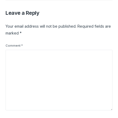
Leave a Reply
Your email address will not be published.
Required fields are
marked
*
Comment
*