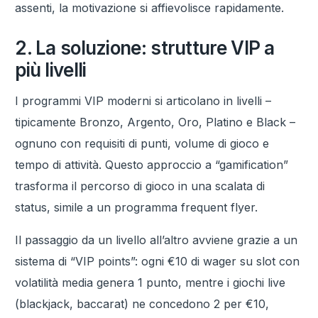
assenti, la motivazione si affievolisce rapidamente.
2. La soluzione: strutture VIP a
più livelli
I programmi VIP moderni si articolano in livelli –
tipicamente Bronzo, Argento, Oro, Platino e Black –
ognuno con requisiti di punti, volume di gioco e
tempo di attività. Questo approccio a “gamification”
trasforma il percorso di gioco in una scalata di
status, simile a un programma frequent flyer.
Il passaggio da un livello all’altro avviene grazie a un
sistema di “VIP points”: ogni €10 di wager su slot con
volatilità media genera 1 punto, mentre i giochi live
(blackjack, baccarat) ne concedono 2 per €10,