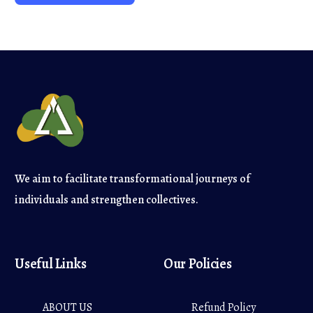
We aim to facilitate transformational journeys of
individuals and strengthen collectives.
Useful Links
Our Policies
ABOUT US
Refund Policy