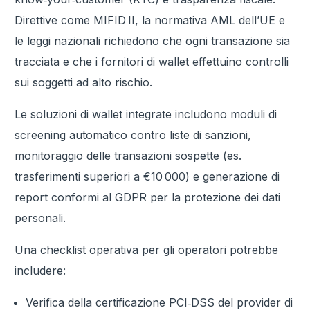
Direttive come MIFID II, la normativa AML dell’UE e
le leggi nazionali richiedono che ogni transazione sia
tracciata e che i fornitori di wallet effettuino controlli
sui soggetti ad alto rischio.
Le soluzioni di wallet integrate includono moduli di
screening automatico contro liste di sanzioni,
monitoraggio delle transazioni sospette (es.
trasferimenti superiori a €10 000) e generazione di
report conformi al GDPR per la protezione dei dati
personali.
Una checklist operativa per gli operatori potrebbe
includere:
Verifica della certificazione PCI‑DSS del provider di