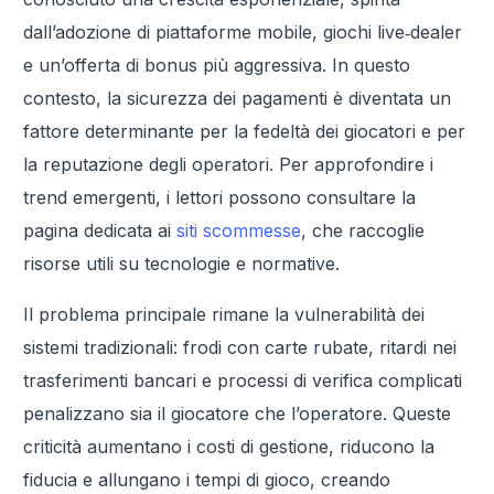
dall’adozione di piattaforme mobile, giochi live‑dealer
e un’offerta di bonus più aggressiva. In questo
contesto, la sicurezza dei pagamenti è diventata un
fattore determinante per la fedeltà dei giocatori e per
la reputazione degli operatori. Per approfondire i
trend emergenti, i lettori possono consultare la
pagina dedicata ai
siti scommesse
, che raccoglie
risorse utili su tecnologie e normative.
Il problema principale rimane la vulnerabilità dei
sistemi tradizionali: frodi con carte rubate, ritardi nei
trasferimenti bancari e processi di verifica complicati
penalizzano sia il giocatore che l’operatore. Queste
criticità aumentano i costi di gestione, riducono la
fiducia e allungano i tempi di gioco, creando