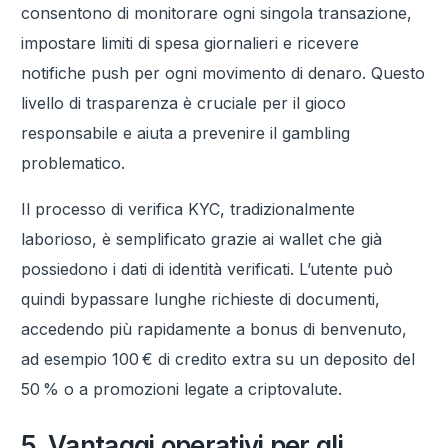
consentono di monitorare ogni singola transazione,
impostare limiti di spesa giornalieri e ricevere
notifiche push per ogni movimento di denaro. Questo
livello di trasparenza è cruciale per il gioco
responsabile e aiuta a prevenire il gambling
problematico.
Il processo di verifica KYC, tradizionalmente
laborioso, è semplificato grazie ai wallet che già
possiedono i dati di identità verificati. L’utente può
quindi bypassare lunghe richieste di documenti,
accedendo più rapidamente a bonus di benvenuto,
ad esempio 100 € di credito extra su un deposito del
50 % o a promozioni legate a criptovalute.
5. Vantaggi operativi per gli