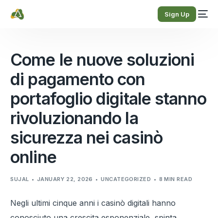
Sign Up
Come le nuove soluzioni
di pagamento con
portafoglio digitale stanno
rivoluzionando la
sicurezza nei casinò
online
SUJAL
JANUARY 22, 2026
UNCATEGORIZED
8 MIN READ
Negli ultimi cinque anni i casinò digitali hanno
conosciuto una crescita esponenziale, spinta