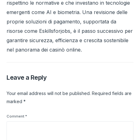
rispettino le normative e che investano in tecnologie
emergenti come AI e biometria. Una revisione delle
proprie soluzioni di pagamento, supportata da
risorse come Eskillsforjobs, è il passo successivo per
garantire sicurezza, efficienza e crescita sostenibile
nel panorama dei casinò online.
Leave a Reply
Your email address will not be published.
Required fields are
marked
*
Comment
*