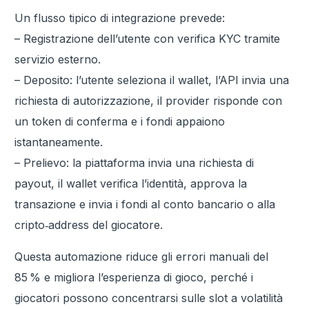
Un flusso tipico di integrazione prevede:
– Registrazione dell’utente con verifica KYC tramite
servizio esterno.
– Deposito: l’utente seleziona il wallet, l’API invia una
richiesta di autorizzazione, il provider risponde con
un token di conferma e i fondi appaiono
istantaneamente.
– Prelievo: la piattaforma invia una richiesta di
payout, il wallet verifica l’identità, approva la
transazione e invia i fondi al conto bancario o alla
cripto‑address del giocatore.
Questa automazione riduce gli errori manuali del
85 % e migliora l’esperienza di gioco, perché i
giocatori possono concentrarsi sulle slot a volatilità