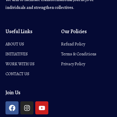
individuals and strengthen collectives.
Useful Links
Our Policies
ABOUT US
Refund Policy
INITIATIVES
Terms & Conditions
WORK WITH US
Privacy Policy
CONTACT US
Join Us