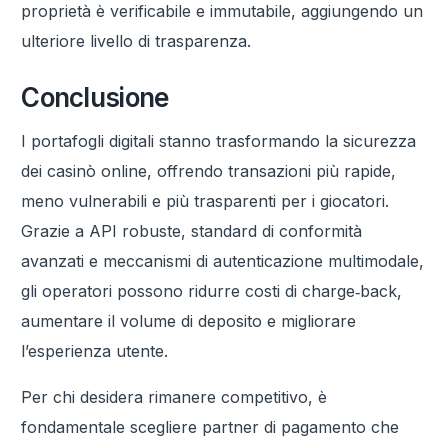
proprietà è verificabile e immutabile, aggiungendo un
ulteriore livello di trasparenza.
Conclusione
I portafogli digitali stanno trasformando la sicurezza
dei casinò online, offrendo transazioni più rapide,
meno vulnerabili e più trasparenti per i giocatori.
Grazie a API robuste, standard di conformità
avanzati e meccanismi di autenticazione multimodale,
gli operatori possono ridurre costi di charge‑back,
aumentare il volume di deposito e migliorare
l’esperienza utente.
Per chi desidera rimanere competitivo, è
fondamentale scegliere partner di pagamento che