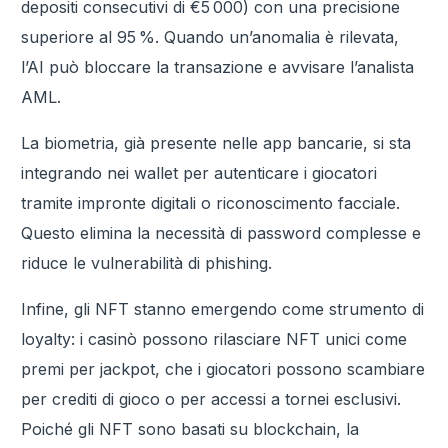
depositi consecutivi di €5 000) con una precisione
superiore al 95 %. Quando un’anomalia è rilevata,
l’AI può bloccare la transazione e avvisare l’analista
AML.
La biometria, già presente nelle app bancarie, si sta
integrando nei wallet per autenticare i giocatori
tramite impronte digitali o riconoscimento facciale.
Questo elimina la necessità di password complesse e
riduce le vulnerabilità di phishing.
Infine, gli NFT stanno emergendo come strumento di
loyalty: i casinò possono rilasciare NFT unici come
premi per jackpot, che i giocatori possono scambiare
per crediti di gioco o per accessi a tornei esclusivi.
Poiché gli NFT sono basati su blockchain, la