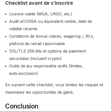
Checklist avant de s’inscrire
Licence valide (MGA, UKGC, etc.)
Audit eCOGRA ou équivalent visible, date de
validité récente
Conditions de bonus claires, wagering ≤ 30 x,
plafond de retrait raisonnable
SSL/TLS 256‑bits et options de paiement
sécurisées (incluant crypto)
Outils de jeu responsable actifs (limites,
auto‑exclusion)
En suivant cette checklist, vous limitez les risques et
maximisez les opportunités de gains.
Conclusion