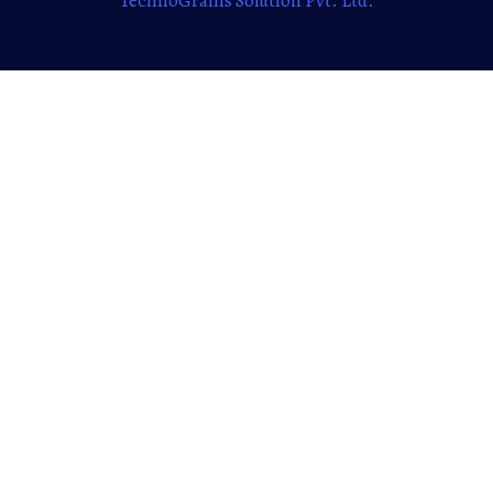
TechnoGrams Solution Pvt. Ltd.