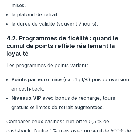
mises,
le plafond de retrait,
la durée de validité (souvent 7 jours).
4.2. Programmes de fidélité : quand le
cumul de points reflète réellement la
loyauté
Les programmes de points varient :
Points par euro misé
(ex. : 1 pt/€) puis conversion
en cash‑back,
Niveaux VIP
avec bonus de recharge, tours
gratuits et limites de retrait augmentées.
Comparer deux casinos : l’un offre 0,5 % de
cash‑back, l’autre 1 % mais avec un seuil de 500 € de