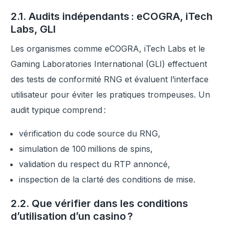
2.1. Audits indépendants : eCOGRA, iTech
Labs, GLI
Les organismes comme eCOGRA, iTech Labs et le
Gaming Laboratories International (GLI) effectuent
des tests de conformité RNG et évaluent l’interface
utilisateur pour éviter les pratiques trompeuses. Un
audit typique comprend :
vérification du code source du RNG,
simulation de 100 millions de spins,
validation du respect du RTP annoncé,
inspection de la clarté des conditions de mise.
2.2. Que vérifier dans les conditions
d’utilisation d’un casino ?