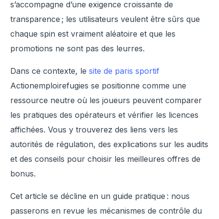
s’accompagne d’une exigence croissante de
transparence ; les utilisateurs veulent être sûrs que
chaque spin est vraiment aléatoire et que les
promotions ne sont pas des leurres.
Dans ce contexte, le
site de paris sportif
Actionemploirefugies se positionne comme une
ressource neutre où les joueurs peuvent comparer
les pratiques des opérateurs et vérifier les licences
affichées. Vous y trouverez des liens vers les
autorités de régulation, des explications sur les audits
et des conseils pour choisir les meilleures offres de
bonus.
Cet article se décline en un guide pratique : nous
passerons en revue les mécanismes de contrôle du