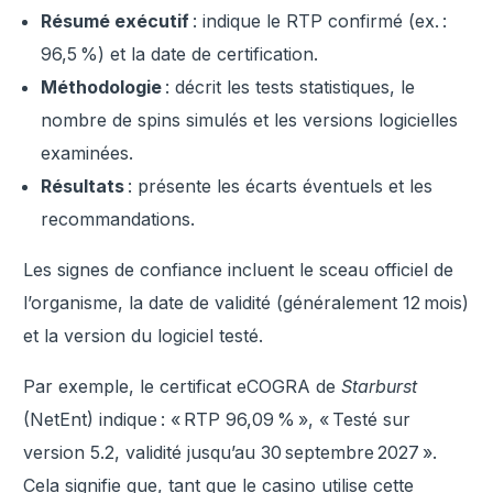
Résumé exécutif
: indique le RTP confirmé (ex. :
96,5 %) et la date de certification.
Méthodologie
: décrit les tests statistiques, le
nombre de spins simulés et les versions logicielles
examinées.
Résultats
: présente les écarts éventuels et les
recommandations.
Les signes de confiance incluent le sceau officiel de
l’organisme, la date de validité (généralement 12 mois)
et la version du logiciel testé.
Par exemple, le certificat eCOGRA de
Starburst
(NetEnt) indique : « RTP 96,09 % », « Testé sur
version 5.2, validité jusqu’au 30 septembre 2027 ».
Cela signifie que, tant que le casino utilise cette