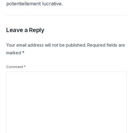
potentiellement lucrative.
Leave a Reply
Your email address will not be published.
Required fields are
marked
*
Comment
*