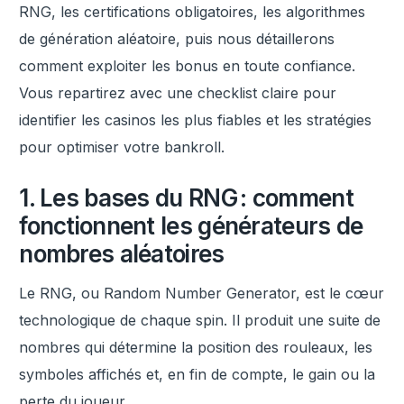
RNG, les certifications obligatoires, les algorithmes
de génération aléatoire, puis nous détaillerons
comment exploiter les bonus en toute confiance.
Vous repartirez avec une checklist claire pour
identifier les casinos les plus fiables et les stratégies
pour optimiser votre bankroll.
1. Les bases du RNG : comment
fonctionnent les générateurs de
nombres aléatoires
Le RNG, ou Random Number Generator, est le cœur
technologique de chaque spin. Il produit une suite de
nombres qui détermine la position des rouleaux, les
symboles affichés et, en fin de compte, le gain ou la
perte du joueur.