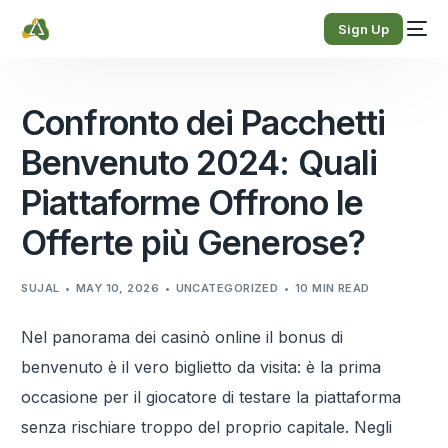
Sign Up
Confronto dei Pacchetti
Benvenuto 2024: Quali
Piattaforme Offrono le
Offerte più Generose?
SUJAL
MAY 10, 2026
UNCATEGORIZED
10 MIN READ
Nel panorama dei casinò online il bonus di
benvenuto è il vero biglietto da visita: è la prima
occasione per il giocatore di testare la piattaforma
senza rischiare troppo del proprio capitale. Negli