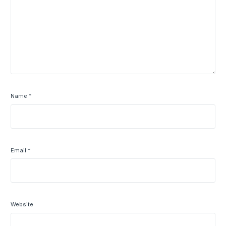
Name
*
Email
*
Website