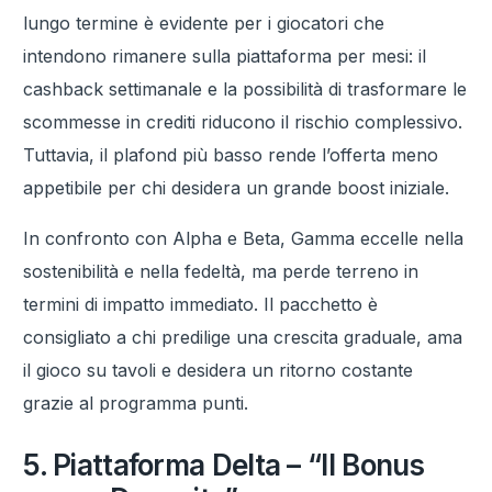
lungo termine è evidente per i giocatori che
intendono rimanere sulla piattaforma per mesi: il
cashback settimanale e la possibilità di trasformare le
scommesse in crediti riducono il rischio complessivo.
Tuttavia, il plafond più basso rende l’offerta meno
appetibile per chi desidera un grande boost iniziale.
In confronto con Alpha e Beta, Gamma eccelle nella
sostenibilità e nella fedeltà, ma perde terreno in
termini di impatto immediato. Il pacchetto è
consigliato a chi predilige una crescita graduale, ama
il gioco su tavoli e desidera un ritorno costante
grazie al programma punti.
5. Piattaforma Delta – “Il Bonus