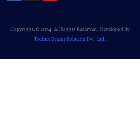
Copyright: © 2024 All Rights Reserved. Developed By
TechnoGrams Solution Pvt. Ltd.