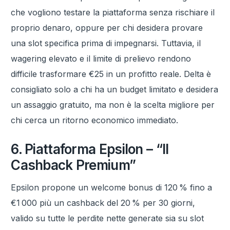
che vogliono testare la piattaforma senza rischiare il
proprio denaro, oppure per chi desidera provare
una slot specifica prima di impegnarsi. Tuttavia, il
wagering elevato e il limite di prelievo rendono
difficile trasformare €25 in un profitto reale. Delta è
consigliato solo a chi ha un budget limitato e desidera
un assaggio gratuito, ma non è la scelta migliore per
chi cerca un ritorno economico immediato.
6. Piattaforma Epsilon – “Il
Cashback Premium”
Epsilon propone un welcome bonus di 120 % fino a
€1 000 più un cashback del 20 % per 30 giorni,
valido su tutte le perdite nette generate sia su slot