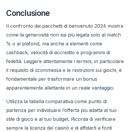
Conclusione
Il confronto dei pacchetti di benvenuto 2024 mostra
come la generosità non sia più legata solo al match
% o al plafond, ma anche a elementi come
cashback, velocità di accredito e programmi di
fedeltà. Leggere attentamente i termini, in particolare
il requisito di scommessa e le restrizioni sui giochi, è
fondamentale per trasformare un bonus
apparentemente allettante in un reale vantaggio.
Utilizza la tabella comparativa come punto di
partenza per individuare l’offerta più adatta al tuo
stile di gioco e al tuo budget. Ricorda di verificare
sempre la licenza del casinò e di affidarti a fonti