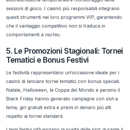
sessioni di gioco. I casinò più responsabili integrano
questi strumenti nei loro programmi VIP, garantendo
che il vantaggio competitivo non si traduca in
comportamenti a rischio.
5. Le Promozioni Stagionali: Tornei
Tematici e Bonus Festivi
Le festività rappresentano un’occasione ideale per i
casinò di lanciare tornei tematici con bonus speciali.
Natale, Halloween, la Coppa del Mondo e persino il
Black Friday hanno generato campagne con slot a
tema, giri gratuiti extra e premi in denaro più alti
rispetto ai tornei standard.
I temi festivi influenzano la scelta delle slot: durante il