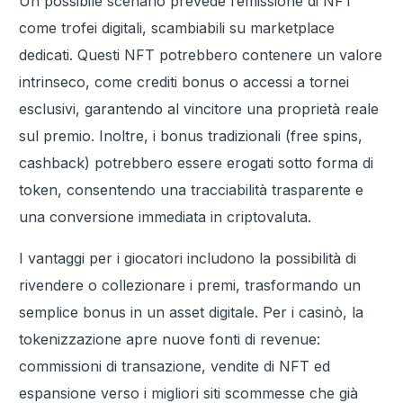
Un possibile scenario prevede l’emissione di NFT
come trofei digitali, scambiabili su marketplace
dedicati. Questi NFT potrebbero contenere un valore
intrinseco, come crediti bonus o accessi a tornei
esclusivi, garantendo al vincitore una proprietà reale
sul premio. Inoltre, i bonus tradizionali (free spins,
cashback) potrebbero essere erogati sotto forma di
token, consentendo una tracciabilità trasparente e
una conversione immediata in criptovaluta.
I vantaggi per i giocatori includono la possibilità di
rivendere o collezionare i premi, trasformando un
semplice bonus in un asset digitale. Per i casinò, la
tokenizzazione apre nuove fonti di revenue:
commissioni di transazione, vendite di NFT ed
espansione verso i migliori siti scommesse che già