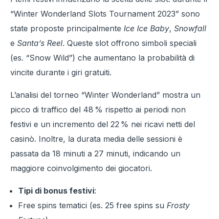
“Winter Wonderland Slots Tournament 2023” sono
state proposte principalmente
Ice Ice Baby
,
Snowfall
e
Santa’s Reel
. Queste slot offrono simboli speciali
(es. “Snow Wild”) che aumentano la probabilità di
vincite durante i giri gratuiti.
L’analisi del torneo “Winter Wonderland” mostra un
picco di traffico del 48 % rispetto ai periodi non
festivi e un incremento del 22 % nei ricavi netti del
casinò. Inoltre, la durata media delle sessioni è
passata da 18 minuti a 27 minuti, indicando un
maggiore coinvolgimento dei giocatori.
Tipi di bonus festivi
:
Free spins tematici (es. 25 free spins su
Frosty