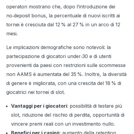
operatori mostrano che, dopo l’introduzione dei
no‑deposit bonus, la percentuale di nuovi iscritti ai
tornei è cresciuta dal 12 % al 27 % in un arco di 12
mesi.
Le implicazioni demografiche sono notevoli: la
partecipazione di giocatori under‑30 e di utenti
provenienti da paesi con restrizioni sulle scommesse
non AAMS è aumentata del 35 %. Inoltre, la diversità
di genere è migliorata, con una crescita del 18 % di
giocatrici nei tornei di slot.
Vantaggi per i giocatori
: possibilità di testare più
slot, riduzione del rischio di perdita, opportunità di
vincere premi reali con un investimento nullo.
Benefici per i casinò
: aumento della retention,