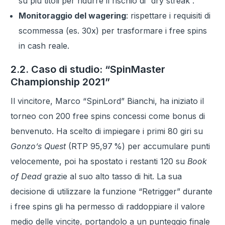
su più titoli per ridurre il rischio di “dry streak”.
Monitoraggio del wagering
: rispettare i requisiti di
scommessa (es. 30x) per trasformare i free spins
in cash reale.
2.2. Caso di studio: “SpinMaster
Championship 2021”
Il vincitore, Marco “SpinLord” Bianchi, ha iniziato il
torneo con 200 free spins concessi come bonus di
benvenuto. Ha scelto di impiegare i primi 80 giri su
Gonzo’s Quest
(RTP 95,97 %) per accumulare punti
velocemente, poi ha spostato i restanti 120 su
Book
of Dead
grazie al suo alto tasso di hit. La sua
decisione di utilizzare la funzione “Retrigger” durante
i free spins gli ha permesso di raddoppiare il valore
medio delle vincite, portandolo a un punteggio finale