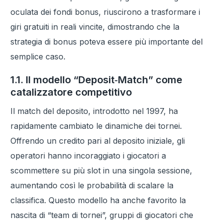
oculata dei fondi bonus, riuscirono a trasformare i
giri gratuiti in reali vincite, dimostrando che la
strategia di bonus poteva essere più importante del
semplice caso.
1.1. Il modello “Deposit‑Match” come
catalizzatore competitivo
Il match del deposito, introdotto nel 1997, ha
rapidamente cambiato le dinamiche dei tornei.
Offrendo un credito pari al deposito iniziale, gli
operatori hanno incoraggiato i giocatori a
scommettere su più slot in una singola sessione,
aumentando così le probabilità di scalare la
classifica. Questo modello ha anche favorito la
nascita di “team di tornei”, gruppi di giocatori che