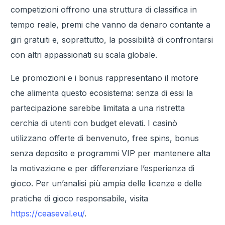
competizioni offrono una struttura di classifica in
tempo reale, premi che vanno da denaro contante a
giri gratuiti e, soprattutto, la possibilità di confrontarsi
con altri appassionati su scala globale.
Le promozioni e i bonus rappresentano il motore
che alimenta questo ecosistema: senza di essi la
partecipazione sarebbe limitata a una ristretta
cerchia di utenti con budget elevati. I casinò
utilizzano offerte di benvenuto, free spins, bonus
senza deposito e programmi VIP per mantenere alta
la motivazione e per differenziare l’esperienza di
gioco. Per un’analisi più ampia delle licenze e delle
pratiche di gioco responsabile, visita
https://ceaseval.eu/
.