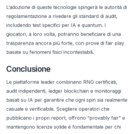
L’adozione di queste tecnologie spingerà le autorità di
regolamentazione a rivedere gli standard di audit,
includendo test specifici per IA e quantum. I
giocatori, a loro volta, potranno beneficiare di una
trasparenza ancora più forte, con prove di fair play
basate su fenomeni fisici incontestabili.
Conclusione
Le piattaforme leader combinano RNG certificati,
audit indipendenti, ledger blockchain e monitoraggi
basati su IA per garantire che ogni spin sia realmente
casuale e verificabile. Scegliere operatori che
pubblicano i propri report, offrono “provably fair” e
mantengono licenze solide è fondamentale per chi