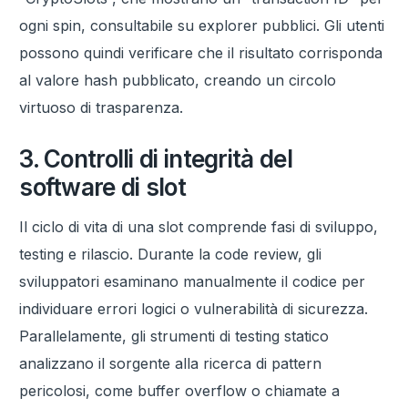
ogni spin, consultabile su explorer pubblici. Gli utenti
possono quindi verificare che il risultato corrisponda
al valore hash pubblicato, creando un circolo
virtuoso di trasparenza.
3. Controlli di integrità del
software di slot
Il ciclo di vita di una slot comprende fasi di sviluppo,
testing e rilascio. Durante la code review, gli
sviluppatori esaminano manualmente il codice per
individuare errori logici o vulnerabilità di sicurezza.
Parallelamente, gli strumenti di testing statico
analizzano il sorgente alla ricerca di pattern
pericolosi, come buffer overflow o chiamate a