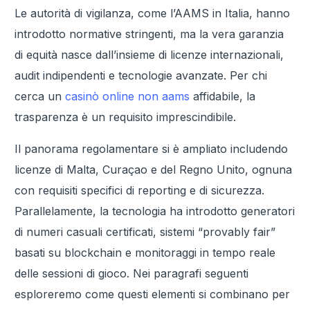
Le autorità di vigilanza, come l’AAMS in Italia, hanno
introdotto normative stringenti, ma la vera garanzia
di equità nasce dall’insieme di licenze internazionali,
audit indipendenti e tecnologie avanzate. Per chi
cerca un
casinò online non aams
affidabile, la
trasparenza è un requisito imprescindibile.
Il panorama regolamentare si è ampliato includendo
licenze di Malta, Curaçao e del Regno Unito, ognuna
con requisiti specifici di reporting e di sicurezza.
Parallelamente, la tecnologia ha introdotto generatori
di numeri casuali certificati, sistemi “provably fair”
basati su blockchain e monitoraggi in tempo reale
delle sessioni di gioco. Nei paragrafi seguenti
esploreremo come questi elementi si combinano per