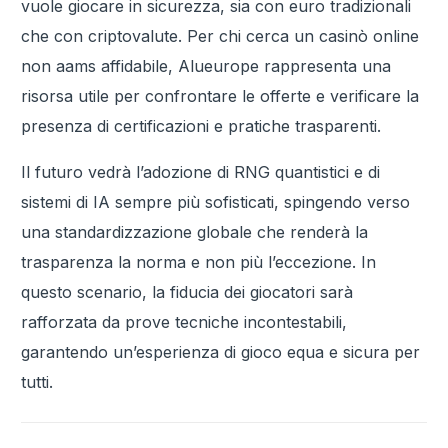
vuole giocare in sicurezza, sia con euro tradizionali
che con criptovalute. Per chi cerca un casinò online
non aams affidabile, Alueurope rappresenta una
risorsa utile per confrontare le offerte e verificare la
presenza di certificazioni e pratiche trasparenti.
Il futuro vedrà l’adozione di RNG quantistici e di
sistemi di IA sempre più sofisticati, spingendo verso
una standardizzazione globale che renderà la
trasparenza la norma e non più l’eccezione. In
questo scenario, la fiducia dei giocatori sarà
rafforzata da prove tecniche incontestabili,
garantendo un’esperienza di gioco equa e sicura per
tutti.