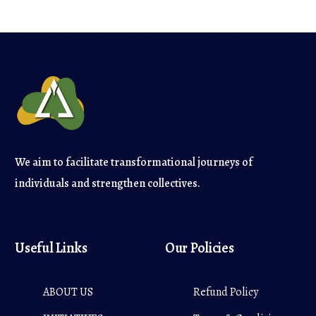
We aim to facilitate transformational journeys of
individuals and strengthen collectives.
Useful Links
Our Policies
ABOUT US
Refund Policy