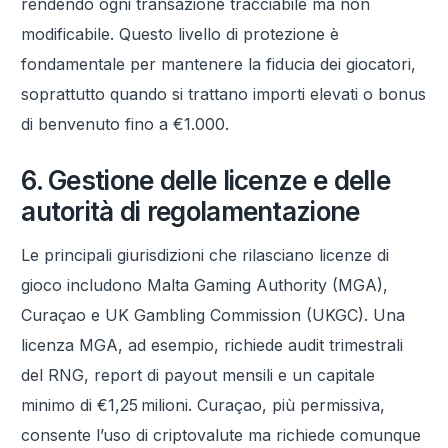
rendendo ogni transazione tracciabile ma non
modificabile. Questo livello di protezione è
fondamentale per mantenere la fiducia dei giocatori,
soprattutto quando si trattano importi elevati o bonus
di benvenuto fino a €1.000.
6. Gestione delle licenze e delle
autorità di regolamentazione
Le principali giurisdizioni che rilasciano licenze di
gioco includono Malta Gaming Authority (MGA),
Curaçao e UK Gambling Commission (UKGC). Una
licenza MGA, ad esempio, richiede audit trimestrali
del RNG, report di payout mensili e un capitale
minimo di €1,25 milioni. Curaçao, più permissiva,
consente l’uso di criptovalute ma richiede comunque