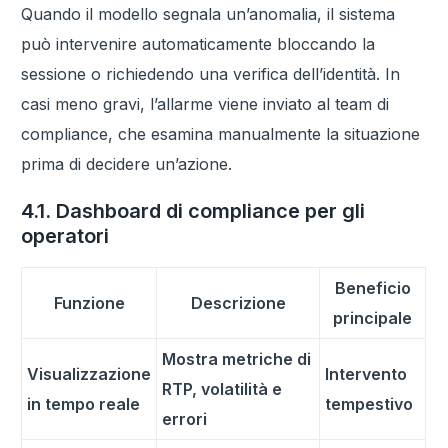
Quando il modello segnala un’anomalia, il sistema
può intervenire automaticamente bloccando la
sessione o richiedendo una verifica dell’identità. In
casi meno gravi, l’allarme viene inviato al team di
compliance, che esamina manualmente la situazione
prima di decidere un’azione.
4.1. Dashboard di compliance per gli
operatori
Beneficio
Funzione
Descrizione
principale
Mostra metriche di
Visualizzazione
Intervento
RTP, volatilità e
in tempo reale
tempestivo
errori