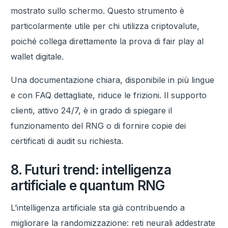
mostrato sullo schermo. Questo strumento è
particolarmente utile per chi utilizza criptovalute,
poiché collega direttamente la prova di fair play al
wallet digitale.
Una documentazione chiara, disponibile in più lingue
e con FAQ dettagliate, riduce le frizioni. Il supporto
clienti, attivo 24/7, è in grado di spiegare il
funzionamento del RNG o di fornire copie dei
certificati di audit su richiesta.
8. Futuri trend: intelligenza
artificiale e quantum RNG
L’intelligenza artificiale sta già contribuendo a
migliorare la randomizzazione: reti neurali addestrate