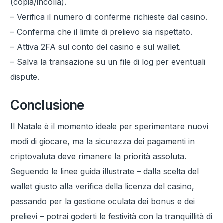
(copia/incolla).
– Verifica il numero di conferme richieste dal casino.
– Conferma che il limite di prelievo sia rispettato.
– Attiva 2FA sul conto del casino e sul wallet.
– Salva la transazione su un file di log per eventuali
dispute.
Conclusione
Il Natale è il momento ideale per sperimentare nuovi
modi di giocare, ma la sicurezza dei pagamenti in
criptovaluta deve rimanere la priorità assoluta.
Seguendo le linee guida illustrate – dalla scelta del
wallet giusto alla verifica della licenza del casino,
passando per la gestione oculata dei bonus e dei
prelievi – potrai goderti le festività con la tranquillità di