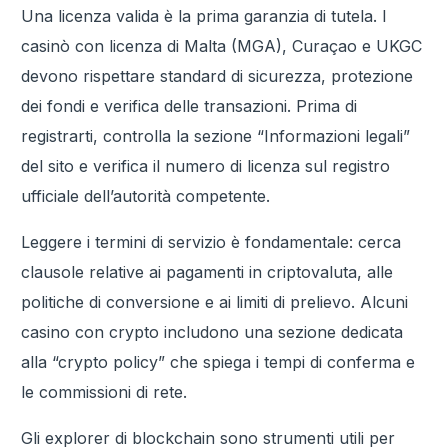
Una licenza valida è la prima garanzia di tutela. I
casinò con licenza di Malta (MGA), Curaçao e UKGC
devono rispettare standard di sicurezza, protezione
dei fondi e verifica delle transazioni. Prima di
registrarti, controlla la sezione “Informazioni legali”
del sito e verifica il numero di licenza sul registro
ufficiale dell’autorità competente.
Leggere i termini di servizio è fondamentale: cerca
clausole relative ai pagamenti in criptovaluta, alle
politiche di conversione e ai limiti di prelievo. Alcuni
casino con crypto includono una sezione dedicata
alla “crypto policy” che spiega i tempi di conferma e
le commissioni di rete.
Gli explorer di blockchain sono strumenti utili per