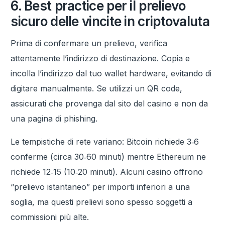
6. Best practice per il prelievo
sicuro delle vincite in criptovaluta
Prima di confermare un prelievo, verifica
attentamente l’indirizzo di destinazione. Copia e
incolla l’indirizzo dal tuo wallet hardware, evitando di
digitare manualmente. Se utilizzi un QR code,
assicurati che provenga dal sito del casino e non da
una pagina di phishing.
Le tempistiche di rete variano: Bitcoin richiede 3‑6
conferme (circa 30‑60 minuti) mentre Ethereum ne
richiede 12‑15 (10‑20 minuti). Alcuni casino offrono
“prelievo istantaneo” per importi inferiori a una
soglia, ma questi prelievi sono spesso soggetti a
commissioni più alte.