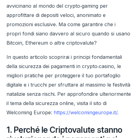
avvicinano al mondo del crypto‑gaming per
approfittare di depositi veloci, anonimato e
promozioni esclusive. Ma come garantire che i
propri fondi siano davvero al sicuro quando si usano
Bitcoin, Ethereum o altre criptovalute?
In questo articolo scoprirai i principi fondamentali
della sicurezza dei pagamenti in crypto‑casino, le
migliori pratiche per proteggere il tuo portafoglio
digitale e i trucchi per sfruttare al massimo le festività
natalizie senza rischi. Per approfondire ulteriormente
il tema della sicurezza online, visita il sito di
Welcoming Europe:
https://welcomingeurope.it/
.
1. Perché le Criptovalute stanno