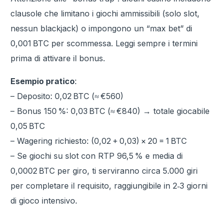
clausole che limitano i giochi ammissibili (solo slot,
nessun blackjack) o impongono un “max bet” di
0,001 BTC per scommessa. Leggi sempre i termini
prima di attivare il bonus.
Esempio pratico
:
– Deposito: 0,02 BTC (≈ €560)
– Bonus 150 %: 0,03 BTC (≈ €840) → totale giocabile
0,05 BTC
– Wagering richiesto: (0,02 + 0,03) × 20 = 1 BTC
– Se giochi su slot con RTP 96,5 % e media di
0,0002 BTC per giro, ti serviranno circa 5.000 giri
per completare il requisito, raggiungibile in 2‑3 giorni
di gioco intensivo.