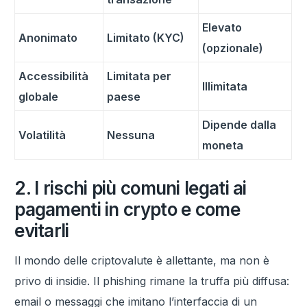
Elevato
Anonimato
Limitato (KYC)
(opzionale)
Accessibilità
Limitata per
Illimitata
globale
paese
Dipende dalla
Volatilità
Nessuna
moneta
2. I rischi più comuni legati ai
pagamenti in crypto e come
evitarli
Il mondo delle criptovalute è allettante, ma non è
privo di insidie. Il phishing rimane la truffa più diffusa:
email o messaggi che imitano l’interfaccia di un