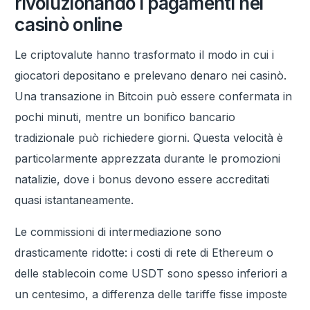
rivoluzionando i pagamenti nei
casinò online
Le criptovalute hanno trasformato il modo in cui i
giocatori depositano e prelevano denaro nei casinò.
Una transazione in Bitcoin può essere confermata in
pochi minuti, mentre un bonifico bancario
tradizionale può richiedere giorni. Questa velocità è
particolarmente apprezzata durante le promozioni
natalizie, dove i bonus devono essere accreditati
quasi istantaneamente.
Le commissioni di intermediazione sono
drasticamente ridotte: i costi di rete di Ethereum o
delle stablecoin come USDT sono spesso inferiori a
un centesimo, a differenza delle tariffe fisse imposte