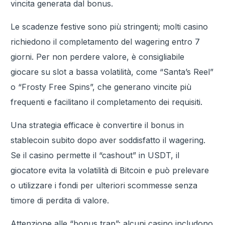
vincita generata dal bonus.
Le scadenze festive sono più stringenti; molti casino
richiedono il completamento del wagering entro 7
giorni. Per non perdere valore, è consigliabile
giocare su slot a bassa volatilità, come “Santa’s Reel”
o “Frosty Free Spins”, che generano vincite più
frequenti e facilitano il completamento dei requisiti.
Una strategia efficace è convertire il bonus in
stablecoin subito dopo aver soddisfatto il wagering.
Se il casino permette il “cashout” in USDT, il
giocatore evita la volatilità di Bitcoin e può prelevare
o utilizzare i fondi per ulteriori scommesse senza
timore di perdita di valore.
Attenzione alle “bonus trap”: alcuni casino includono