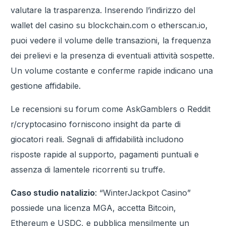
valutare la trasparenza. Inserendo l’indirizzo del
wallet del casino su blockchain.com o etherscan.io,
puoi vedere il volume delle transazioni, la frequenza
dei prelievi e la presenza di eventuali attività sospette.
Un volume costante e conferme rapide indicano una
gestione affidabile.
Le recensioni su forum come AskGamblers o Reddit
r/cryptocasino forniscono insight da parte di
giocatori reali. Segnali di affidabilità includono
risposte rapide al supporto, pagamenti puntuali e
assenza di lamentele ricorrenti su truffe.
Caso studio natalizio
: “WinterJackpot Casino”
possiede una licenza MGA, accetta Bitcoin,
Ethereum e USDC, e pubblica mensilmente un