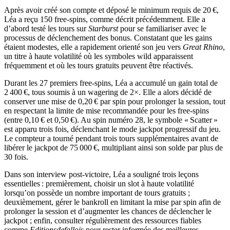
Après avoir créé son compte et déposé le minimum requis de 20 €,
Léa a reçu 150 free‑spins, comme décrit précédemment. Elle a
d’abord testé les tours sur
Starburst
pour se familiariser avec le
processus de déclenchement des bonus. Constatant que les gains
étaient modestes, elle a rapidement orienté son jeu vers
Great Rhino
,
un titre à haute volatilité où les symboles wild apparaissent
fréquemment et où les tours gratuits peuvent être réactivés.
Durant les 27 premiers free‑spins, Léa a accumulé un gain total de
2 400 €, tous soumis à un wagering de 2×. Elle a alors décidé de
conserver une mise de 0,20 € par spin pour prolonger la session, tout
en respectant la limite de mise recommandée pour les free‑spins
(entre 0,10 € et 0,50 €). Au spin numéro 28, le symbole « Scatter »
est apparu trois fois, déclenchant le mode jackpot progressif du jeu.
Le compteur a tourné pendant trois tours supplémentaires avant de
libérer le jackpot de 75 000 €, multipliant ainsi son solde par plus de
30 fois.
Dans son interview post‑victoire, Léa a souligné trois leçons
essentielles : premièrement, choisir un slot à haute volatilité
lorsqu’on possède un nombre important de tours gratuits ;
deuxièmement, gérer le bankroll en limitant la mise par spin afin de
prolonger la session et d’augmenter les chances de déclencher le
jackpot ; enfin, consulter régulièrement des ressources fiables
comme
Editionsdefallois
pour rester informée des meilleures