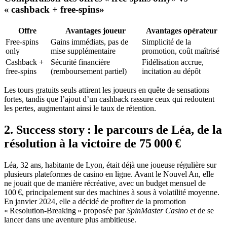
« cashback + free‑spins»
Offre
Avantages joueur
Avantages opérateur
Free‑spins
Gains immédiats, pas de
Simplicité de la
only
mise supplémentaire
promotion, coût maîtrisé
Cashback +
Sécurité financière
Fidélisation accrue,
free‑spins
(remboursement partiel)
incitation au dépôt
Les tours gratuits seuls attirent les joueurs en quête de sensations
fortes, tandis que l’ajout d’un cashback rassure ceux qui redoutent
les pertes, augmentant ainsi le taux de rétention.
2. Success story : le parcours de Léa, de la
résolution à la victoire de 75 000 €
Léa, 32 ans, habitante de Lyon, était déjà une joueuse régulière sur
plusieurs plateformes de casino en ligne. Avant le Nouvel An, elle
ne jouait que de manière récréative, avec un budget mensuel de
100 €, principalement sur des machines à sous à volatilité moyenne.
En janvier 2024, elle a décidé de profiter de la promotion
« Resolution‑Breaking » proposée par
SpinMaster Casino
et de se
lancer dans une aventure plus ambitieuse.