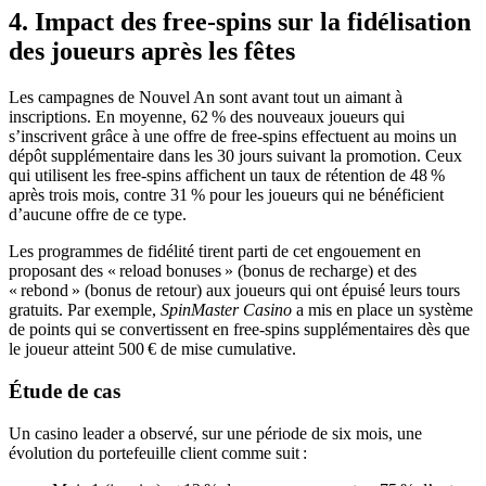
4. Impact des free‑spins sur la fidélisation
des joueurs après les fêtes
Les campagnes de Nouvel An sont avant tout un aimant à
inscriptions. En moyenne, 62 % des nouveaux joueurs qui
s’inscrivent grâce à une offre de free‑spins effectuent au moins un
dépôt supplémentaire dans les 30 jours suivant la promotion. Ceux
qui utilisent les free‑spins affichent un taux de rétention de 48 %
après trois mois, contre 31 % pour les joueurs qui ne bénéficient
d’aucune offre de ce type.
Les programmes de fidélité tirent parti de cet engouement en
proposant des « reload bonuses » (bonus de recharge) et des
« rebond » (bonus de retour) aux joueurs qui ont épuisé leurs tours
gratuits. Par exemple,
SpinMaster Casino
a mis en place un système
de points qui se convertissent en free‑spins supplémentaires dès que
le joueur atteint 500 € de mise cumulative.
Étude de cas
Un casino leader a observé, sur une période de six mois, une
évolution du portefeuille client comme suit :