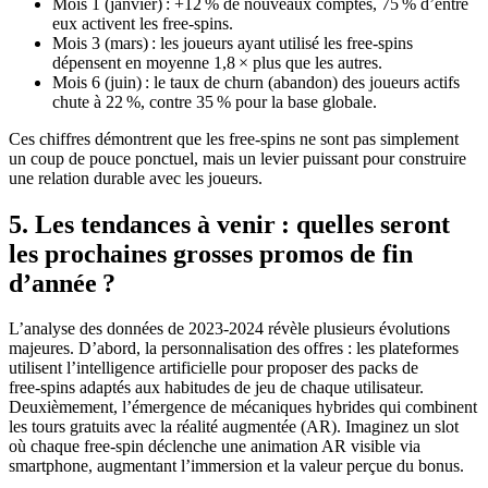
Mois 1 (janvier) : +12 % de nouveaux comptes, 75 % d’entre
eux activent les free‑spins.
Mois 3 (mars) : les joueurs ayant utilisé les free‑spins
dépensent en moyenne 1,8 × plus que les autres.
Mois 6 (juin) : le taux de churn (abandon) des joueurs actifs
chute à 22 %, contre 35 % pour la base globale.
Ces chiffres démontrent que les free‑spins ne sont pas simplement
un coup de pouce ponctuel, mais un levier puissant pour construire
une relation durable avec les joueurs.
5. Les tendances à venir : quelles seront
les prochaines grosses promos de fin
d’année ?
L’analyse des données de 2023‑2024 révèle plusieurs évolutions
majeures. D’abord, la personnalisation des offres : les plateformes
utilisent l’intelligence artificielle pour proposer des packs de
free‑spins adaptés aux habitudes de jeu de chaque utilisateur.
Deuxièmement, l’émergence de mécaniques hybrides qui combinent
les tours gratuits avec la réalité augmentée (AR). Imaginez un slot
où chaque free‑spin déclenche une animation AR visible via
smartphone, augmentant l’immersion et la valeur perçue du bonus.