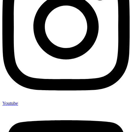
Youtube