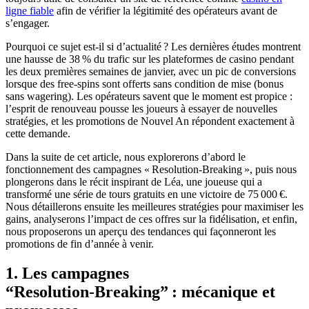
ligne fiable
afin de vérifier la légitimité des opérateurs avant de
s’engager.
Pourquoi ce sujet est-il si d’actualité ? Les dernières études montrent
une hausse de 38 % du trafic sur les plateformes de casino pendant
les deux premières semaines de janvier, avec un pic de conversions
lorsque des free‑spins sont offerts sans condition de mise (bonus
sans wagering). Les opérateurs savent que le moment est propice :
l’esprit de renouveau pousse les joueurs à essayer de nouvelles
stratégies, et les promotions de Nouvel An répondent exactement à
cette demande.
Dans la suite de cet article, nous explorerons d’abord le
fonctionnement des campagnes « Resolution‑Breaking », puis nous
plongerons dans le récit inspirant de Léa, une joueuse qui a
transformé une série de tours gratuits en une victoire de 75 000 €.
Nous détaillerons ensuite les meilleures stratégies pour maximiser les
gains, analyserons l’impact de ces offres sur la fidélisation, et enfin,
nous proposerons un aperçu des tendances qui façonneront les
promotions de fin d’année à venir.
1. Les campagnes
“Resolution‑Breaking” : mécanique et