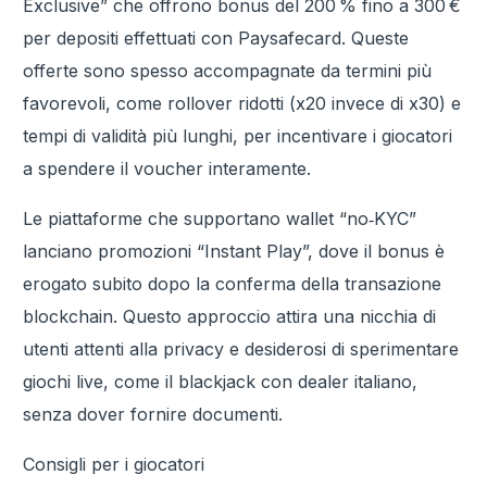
Exclusive” che offrono bonus del 200 % fino a 300 €
per depositi effettuati con Paysafecard. Queste
offerte sono spesso accompagnate da termini più
favorevoli, come rollover ridotti (x20 invece di x30) e
tempi di validità più lunghi, per incentivare i giocatori
a spendere il voucher interamente.
Le piattaforme che supportano wallet “no‑KYC”
lanciano promozioni “Instant Play”, dove il bonus è
erogato subito dopo la conferma della transazione
blockchain. Questo approccio attira una nicchia di
utenti attenti alla privacy e desiderosi di sperimentare
giochi live, come il blackjack con dealer italiano,
senza dover fornire documenti.
Consigli per i giocatori