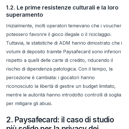
1.2. Le prime resistenze culturali e la loro
superamento
Inizialmente, molti operatori temevano che i voucher
potessero favorire il gioco illegale o il riciclaggio.
Tuttavia, le statistiche di ADM hanno dimostrato che i
volumi di deposito tramite Paysafecard sono inferiori
rispetto a quelli delle carte di credito, riducendo il
rischio di dipendenza patologica. Con il tempo, la
percezione è cambiata: i giocatori hanno
riconosciuto la libertà di gestire un budget limitato,
mentre le autorità hanno introdotto controlli di soglia
per mitigare gli abusi.
2. Paysafecard: il caso di studio
più solido per la privacy dei