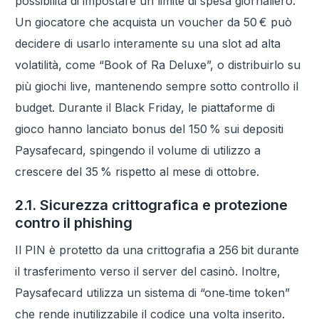
possibilità di impostare un limite di spesa giornaliero.
Un giocatore che acquista un voucher da 50 € può
decidere di usarlo interamente su una slot ad alta
volatilità, come “Book of Ra Deluxe”, o distribuirlo su
più giochi live, mantenendo sempre sotto controllo il
budget. Durante il Black Friday, le piattaforme di
gioco hanno lanciato bonus del 150 % sui depositi
Paysafecard, spingendo il volume di utilizzo a
crescere del 35 % rispetto al mese di ottobre.
2.1. Sicurezza crittografica e protezione
contro il phishing
Il PIN è protetto da una crittografia a 256 bit durante
il trasferimento verso il server del casinò. Inoltre,
Paysafecard utilizza un sistema di “one‑time token”
che rende inutilizzabile il codice una volta inserito.