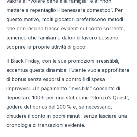
valore al “volere bene alla famiglia” e al “non
mettere a repentaglio il benessere domestico”. Per
questo motivo, molti giocatori preferiscono metodi
che non lascino tracce evidenti sul conto corrente,
temendo che familiari o datori di lavoro possano
scoprire le proprie attività di gioco.
Il Black Friday, con le sue promozioni irresistibili,
accentua questa dinamica: l’utente vuole approfittare
di bonus senza esporsi a controlli di spesa
improvvisi. Un pagamento “invisibile” consente di
depositare 100 € per una slot come “Gonzo’s Quest”,
godere del bonus del 200 % e, se necessario,
chiudere il conto in pochi minuti, senza lasciare una
cronologia di transazioni evidente.