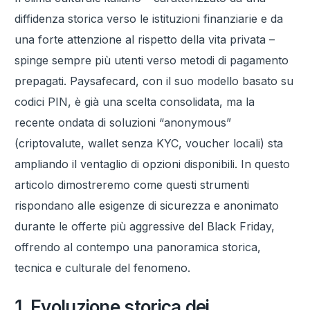
diffidenza storica verso le istituzioni finanziarie e da
una forte attenzione al rispetto della vita privata –
spinge sempre più utenti verso metodi di pagamento
prepagati. Paysafecard, con il suo modello basato su
codici PIN, è già una scelta consolidata, ma la
recente ondata di soluzioni “anonymous”
(criptovalute, wallet senza KYC, voucher locali) sta
ampliando il ventaglio di opzioni disponibili. In questo
articolo dimostreremo come questi strumenti
rispondano alle esigenze di sicurezza e anonimato
durante le offerte più aggressive del Black Friday,
offrendo al contempo una panoramica storica,
tecnica e culturale del fenomeno.
1. Evoluzione storica dei