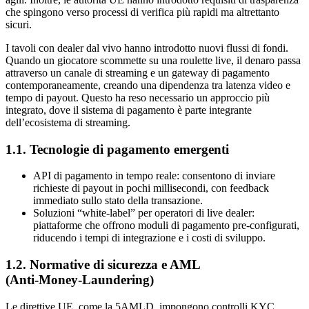
che spingono verso processi di verifica più rapidi ma altrettanto
sicuri.
I tavoli con dealer dal vivo hanno introdotto nuovi flussi di fondi.
Quando un giocatore scommette su una roulette live, il denaro passa
attraverso un canale di streaming e un gateway di pagamento
contemporaneamente, creando una dipendenza tra latenza video e
tempo di payout. Questo ha reso necessario un approccio più
integrato, dove il sistema di pagamento è parte integrante
dell’ecosistema di streaming.
1.1. Tecnologie di pagamento emergenti
API di pagamento in tempo reale: consentono di inviare
richieste di payout in pochi millisecondi, con feedback
immediato sullo stato della transazione.
Soluzioni “white‑label” per operatori di live dealer:
piattaforme che offrono moduli di pagamento pre‑configurati,
riducendo i tempi di integrazione e i costi di sviluppo.
1.2. Normative di sicurezza e AML
(Anti‑Money‑Laundering)
Le direttive UE, come la 5AMLD, impongono controlli KYC