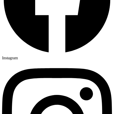
Instagram