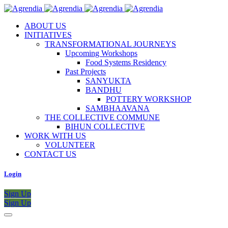
ABOUT US
INITIATIVES
TRANSFORMATIONAL JOURNEYS
Upcoming Workshops
Food Systems Residency
Past Projects
SANYUKTA
BANDHU
POTTERY WORKSHOP
SAMBHAAVANA
THE COLLECTIVE COMMUNE
BIHUN COLLECTIVE
WORK WITH US
VOLUNTEER
CONTACT US
Login
Sign Up
Sign Up