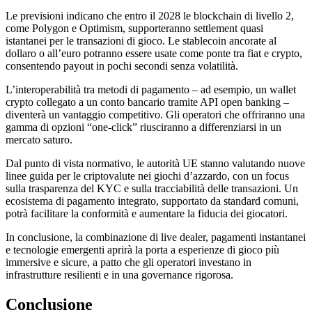
Le previsioni indicano che entro il 2028 le blockchain di livello 2,
come Polygon e Optimism, supporteranno settlement quasi
istantanei per le transazioni di gioco. Le stablecoin ancorate al
dollaro o all’euro potranno essere usate come ponte tra fiat e crypto,
consentendo payout in pochi secondi senza volatilità.
L’interoperabilità tra metodi di pagamento – ad esempio, un wallet
crypto collegato a un conto bancario tramite API open banking –
diventerà un vantaggio competitivo. Gli operatori che offriranno una
gamma di opzioni “one‑click” riusciranno a differenziarsi in un
mercato saturo.
Dal punto di vista normativo, le autorità UE stanno valutando nuove
linee guida per le criptovalute nei giochi d’azzardo, con un focus
sulla trasparenza del KYC e sulla tracciabilità delle transazioni. Un
ecosistema di pagamento integrato, supportato da standard comuni,
potrà facilitare la conformità e aumentare la fiducia dei giocatori.
In conclusione, la combinazione di live dealer, pagamenti instantanei
e tecnologie emergenti aprirà la porta a esperienze di gioco più
immersive e sicure, a patto che gli operatori investano in
infrastrutture resilienti e in una governance rigorosa.
Conclusione