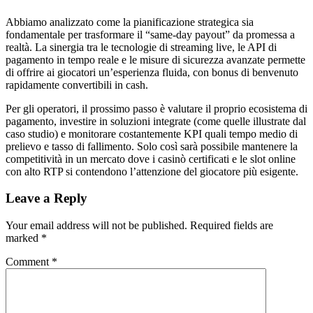
Abbiamo analizzato come la pianificazione strategica sia
fondamentale per trasformare il “same‑day payout” da promessa a
realtà. La sinergia tra le tecnologie di streaming live, le API di
pagamento in tempo reale e le misure di sicurezza avanzate permette
di offrire ai giocatori un’esperienza fluida, con bonus di benvenuto
rapidamente convertibili in cash.
Per gli operatori, il prossimo passo è valutare il proprio ecosistema di
pagamento, investire in soluzioni integrate (come quelle illustrate dal
caso studio) e monitorare costantemente KPI quali tempo medio di
prelievo e tasso di fallimento. Solo così sarà possibile mantenere la
competitività in un mercato dove i casinò certificati e le slot online
con alto RTP si contendono l’attenzione del giocatore più esigente.
Leave a Reply
Your email address will not be published.
Required fields are
marked
*
Comment
*