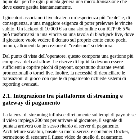
liquidità” perché ogni puntata genera una micro‑transazione che
deve essere gestita istantaneamente.
I giocatori associano i live dealer a un’esperienza più “reale” e, di
conseguenza, a una maggiore esigenza di poter prelevare le vincite
subito. Un jackpot di 10 000 € su una slot online con RTP 96,5 %
può trasformarsi in una vincita su una tavola di blackjack live, dove
il giocatore vuole vedere il denaro sul proprio conto entro pochi
minuti, altrimenti la percezione di “realismo” si deteriora.
Dal punto di vista dell’operatore, questo comporta una gestione più
complessa del cash‑flow. Le riserve di liquidità devono essere
sufficienti a coprire picchi di payout, soprattutto durante eventi
promozionali o tornei live. Inoltre, la necessità di riconciliare le
transazioni di gioco con quelle di pagamento richiede sistemi di
reporting avanzati.
2.1. Integrazione tra piattaforme di streaming e
gateway di pagamento
La latenza di streaming influisce direttamente sui tempi di payout: se
il video impiega 200 ms per arrivare al giocatore, il segnale di
puntata arriverà con lo stesso ritardo al server di pagamento.
Architetture scalabili, basate su micro‑servizi e container Docker,
permettono di separare il flusso video da quello di pagamento,