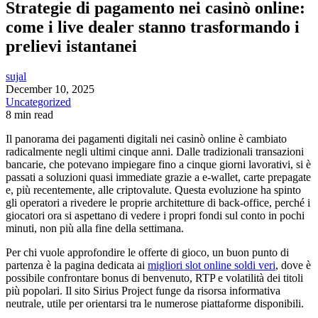
Strategie di pagamento nei casinò online:
come i live dealer stanno trasformando i
prelievi istantanei
sujal
December 10, 2025
Uncategorized
8 min read
Il panorama dei pagamenti digitali nei casinò online è cambiato
radicalmente negli ultimi cinque anni. Dalle tradizionali transazioni
bancarie, che potevano impiegare fino a cinque giorni lavorativi, si è
passati a soluzioni quasi immediate grazie a e‑wallet, carte prepagate
e, più recentemente, alle criptovalute. Questa evoluzione ha spinto
gli operatori a rivedere le proprie architetture di back‑office, perché i
giocatori ora si aspettano di vedere i propri fondi sul conto in pochi
minuti, non più alla fine della settimana.
Per chi vuole approfondire le offerte di gioco, un buon punto di
partenza è la pagina dedicata ai
migliori slot online soldi veri
, dove è
possibile confrontare bonus di benvenuto, RTP e volatilità dei titoli
più popolari. Il sito Sirius Project funge da risorsa informativa
neutrale, utile per orientarsi tra le numerose piattaforme disponibili.