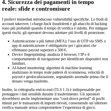
4. Sicurezza dei pagamenti in tempo
reale: sfide e contromisure
I prelievi immediati introducono vulnerabilità specifiche. Le frodi di
account takeover, i charge‑back fraudolenti e gli attacchi di hacking
sono più probabili quando il tempo di verifica è ridotto. Per mitigare
questi rischi, gli operatori devono adottare più livelli di protezione.
Autenticazione a più fattori (MFA): l’uso di OTP via SMS o
app di autenticazione è obbligatorio per i giocatori che
effettuano payout superiori a 500 €.
Device fingerprinting: analizza il browser, l’IP e il
comportamento di navigazione per identificare dispositivi non
familiari.
AI‑based monitoring: algoritmi di machine learning
analizzano in tempo reale pattern di scommessa, velocità di
payout e geolocalizzazione, segnalando anomalie prima che il
denaro venga trasferito.
Inoltre, la crittografia end‑to‑end (TLS 1.3) è indispensabile per
proteggere i dati sensibili durante il trasferimento. Gli operatori
dovrebbero anche implementare una “cool‑down period” di pochi
minuti per le transazioni di importi elevati, consentendo un’ulteriore
verifica manuale senza compromettere l’esperienza di gioco.