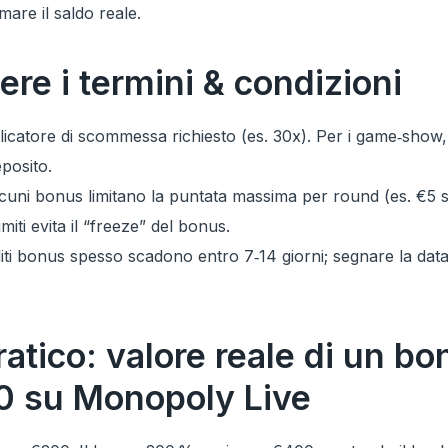
are il saldo reale.
re i termini & condizioni
icatore di scommessa richiesto (es. 30x). Per i game‑show, c
posito.
 Alcuni bonus limitano la puntata massima per round (es. €5
imiti evita il “freeze” del bonus.
iti bonus spesso scadono entro 7‑14 giorni; segnare la data
atico: valore reale di un b
0 su Monopoly Live