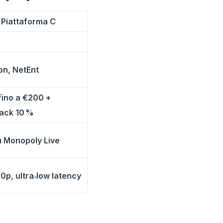
Piattaforma C
on, NetEnt
fino a €200 +
ack 10 %
u Monopoly Live
0p, ultra‑low latency