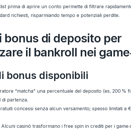
list prima di aprire un conto permette di filtrare rapidamen
dard richiesti, risparmiando tempo e potenziali perdite.
 i bonus di deposito per
are il bankroll nei gam
i bonus disponibili
atore “matcha” una percentuale del deposito (es. 200 % fi
 di partenza.
gratuiti concessi senza alcun versamento; spesso limitati a 
– Alcuni casinò trasformano i free spin in crediti per i gam