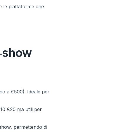
te le piattaforme che
e‑show
no a €500). Ideale per
€10‑€20 ma utili per
e‑show, permettendo di